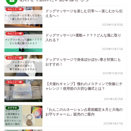
わんこと一緒
ドッグマッサージを楽しむ日常へ～楽しむから伝
えるへ～
2023年10月30日
わんこと一緒
ドッグマッサージ+運動＝？？？どんな風に取り
入れる？
2023年10月27日
わんこと一緒
ドッグマッサージで身体ぽかぽか♪寒さ対策にも
おすすめ！
2023年10月21日
わんこと一緒
【犬連れキャンプ】憧れのメスティンで炊飯にチ
ャレンジ！使用前の大切な儀式とは？
2021年6月23日
おすすめ
「わんこのルネーション占星術鑑定＆月と大地の
お守りチャーム」販売のご案内
2023年9月27日