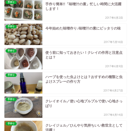
手作り
手作り簡単!!「味噌汁の素」忙しい時間に大活躍
します！
2017年6月2日
手作り
今年始めた味噌作り♪味噌汁の素にピッタリの味
2017年5月16日
手作り
使う前に知っておきたい！クレイの作用と注意点
とは？
2017年6月9日
手作り
ハーブを使った虫よけとは？おすすめの種類と虫
よけスプレーの作り方
2017年6月27日
手作り
クレイオイル／使い心地プルプルで使い心地さっ
ぱり
2017年6月14日
手作り
クレイジェル／ひんやり気持ちいい救世主として
活躍！